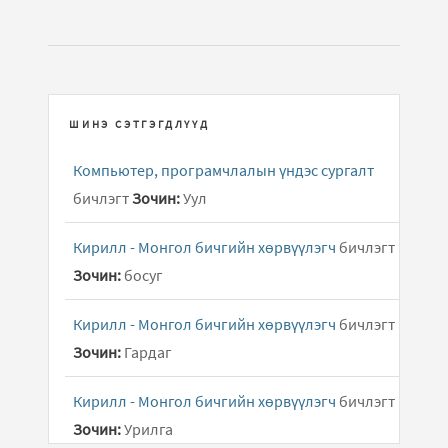
ШИНЭ СЭТГЭГДЛҮҮД
Компьютер, програмчлалын үндэс сургалт
бичлэгт
Зочин:
Уул
Кирилл - Монгол бичгийн хөрвүүлэгч
бичлэгт
Зочин:
босуг
Кирилл - Монгол бичгийн хөрвүүлэгч
бичлэгт
Зочин:
Гардаг
Кирилл - Монгол бичгийн хөрвүүлэгч
бичлэгт
Зочин:
Урилга