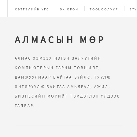
СЭТГЭЛИЙН ҮГС
ЭХ ОРОН
ТООЦООЛУУР
БҮҮ
ЗУРГИЙН ЦОМОГ
AРХИВ
НАЙЗУУДЫН ХУУД
АЛМАСЫН МӨР
АЛМАС ХЭМЭЭХ НЭГЭН ЗАЛУУГИЙН
КОМПЬЮТЕРЫН ГАРНЫ ТОВШИЛТ,
ДАМЖУУЛМААР БАЙГАА ЗҮЙЛС, ТУУЛЖ
ӨНГӨРҮҮЛЖ БАЙГАА АМЬДРАЛ, АЖИЛ,
БИЗНЕСИЙН МӨРИЙГ ТЭМДЭГЛЭН ҮЛДЭЭХ
ТАЛБАР.