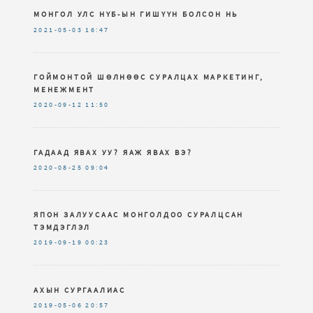
МОНГОЛ УЛС НҮБ-ЫН ГИШҮҮН БОЛСОН НЬ
2021-05-03
16:47
ГОЙМОНТОЙ ШӨЛНӨӨС СУРАЛЦАХ МАРКЕТИНГ,
МЕНЕЖМЕНТ
2020-09-12
11:50
ГАДААД ЯВАХ УУ? ЯАЖ ЯВАХ ВЭ?
2020-08-25
09:04
ЯПОН ЗАЛУУСААС МОНГОЛДОО СУРАЛЦСАН
ТЭМДЭГЛЭЛ
2019-09-19
00:23
АХЫН СУРГААЛИАС
2019-05-06
20:57