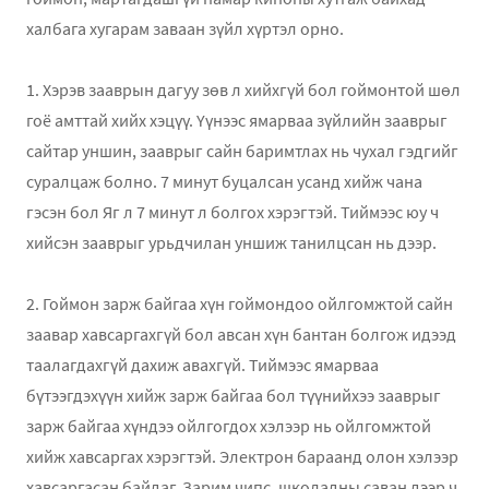
халбага хугарам заваан зүйл хүртэл орно.
1. Хэрэв зааврын дагуу зөв л хийхгүй бол гоймонтой шөл
гоё амттай хийх хэцүү. Үүнээс ямарваа зүйлийн зааврыг
сайтар уншин, зааврыг сайн баримтлах нь чухал гэдгийг
суралцаж болно. 7 минут буцалсан усанд хийж чана
гэсэн бол Яг л 7 минут л болгох хэрэгтэй. Тиймээс юу ч
хийсэн зааврыг урьдчилан уншиж танилцсан нь дээр.
2. Гоймон зарж байгаа хүн гоймондоо ойлгомжтой сайн
заавар хавсаргахгүй бол авсан хүн бантан болгож идээд
таалагдахгүй дахиж авахгүй. Тиймээс ямарваа
бүтээгдэхүүн хийж зарж байгаа бол түүнийхээ зааврыг
зарж байгаа хүндээ ойлгогдох хэлээр нь ойлгомжтой
хийж хавсаргах хэрэгтэй. Электрон бараанд олон хэлээр
хавсаргасан байдаг. Зарим чипс, школадны саван дээр ч