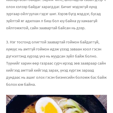
олон хэлээр байдаг харагддаг. Бичиг мэдэхгүй хүнд
зургаар ойлгуулах гэдэг шиг. Хэрэв бүгд мэддэг, бусад
зүйлтэй яг адилхан л биш бол юу байна уу хамаагүй
ойлгомжтой, сайн заавартай байсан нь дээр.
3. Нэг тосгонд олигтой заавартай гоймон байдаггүй,
хүмүүс нь амтгүй гоймон идэж үзээд заваан хоол гэсэн
дүгнэлтэнд хүрээд үнэ нь муудсан зүйл байж болно.
Түүнийг харин өөр газраас сурч ирээд зөв заавраар сайн
хийгээд амттай хийгээд зарах, үнэд хүргэж зараад
дундаас нь ашиг олох гэсэн бизнесийн боломж бас байж
болох юм байна.