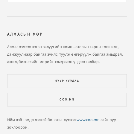
Кирилл - Монгол бичгийн хөрвүүлэгч
бичлэгт
Алмас:
Сайн байна уу, Одоогоор ч хэсэг хугацаанд завгүй
хаячихсан нэлээн удаж байна дөө...
АЛМАСЫН МӨР
Кирилл - Монгол бичгийн хөрвүүлэгч
бичлэгт
farcek:
энэ нийтлэл уншлаа...
Алмас хэмээх нэгэн залуугийн компьютерын гарны товшилт,
дамжуулмаар байгаа зүйлс, туулж өнгөрүүлж байгаа амьдрал,
Компьютер, програмчлалын үндэс сургалт
бичлэгт
ажил, бизнесийн мөрийг тэмдэглэн үлдээх талбар.
Зочин:
Эрүүл мэндйин газар
НҮҮР ХУУДАС
Кирилл - Монгол бичгийн хөрвүүлэгч
бичлэгт
Алмас:
Удахгүй эхэлнэ гэж явсаар хэдэн ч жил өнгөрчихөв
COO.MN
дөө Алмас мээнь! Өөртөө сануулав.
Кирилл - Монгол бичгийн хөрвүүлэгч
бичлэгт
Ийм вэб тэмдэглэлтэй болохыг хүсвэл
www.coo.mn
сайт руу
Enkhtuya Otgontsetse (зочин):
эд
зочлоорой.