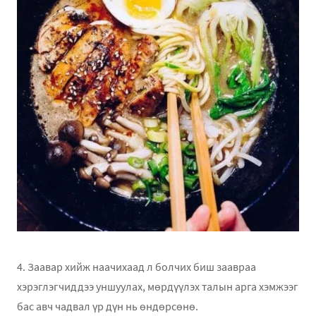
4. Заавар хийж наачихаад л болчих биш заавраа
хэрэглэгчиддээ уншуулах, мөрдүүлэх талын арга хэмжээг
бас авч чадвал үр дүн нь өндөрсөнө.