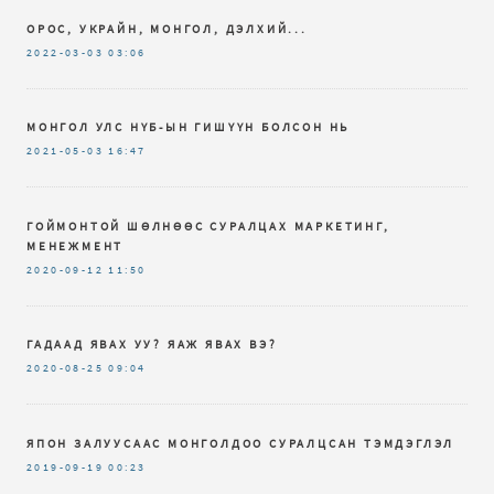
ОРОС, УКРАЙН, МОНГОЛ, ДЭЛХИЙ...
2022-03-03
03:06
МОНГОЛ УЛС НҮБ-ЫН ГИШҮҮН БОЛСОН НЬ
2021-05-03
16:47
ГОЙМОНТОЙ ШӨЛНӨӨС СУРАЛЦАХ МАРКЕТИНГ,
МЕНЕЖМЕНТ
2020-09-12
11:50
ГАДААД ЯВАХ УУ? ЯАЖ ЯВАХ ВЭ?
2020-08-25
09:04
ЯПОН ЗАЛУУСААС МОНГОЛДОО СУРАЛЦСАН ТЭМДЭГЛЭЛ
2019-09-19
00:23