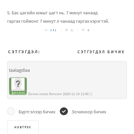
5. Бас цагийн юмыг цагт нь. 7 минут чанаад
гаргах гоймонг 7 минут л чанаад гаргах хэрэгтэй.
231
1
0
СЭТГЭГДЭЛ:
СЭТГЭГДЭЛ БИЧИХ
taalagdlaa
Зочин хэзээ бичсэн: 2020-11-14 11:40 | |
Бүртгэлээр бичих
Зочиноор бичих