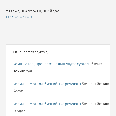
ТАТВАР, ШАЛТГААН, ШИЙДЭЛ
2018-01-02
20:31
ШИНЭ СЭТГЭГДЛҮҮД
Компьютер, програмчлалын үндэс сургалт
бичлэгт
Зочин:
Уул
Кирилл - Монгол бичгийн хөрвүүлэгч
бичлэгт
Зочин:
босуг
Кирилл - Монгол бичгийн хөрвүүлэгч
бичлэгт
Зочин:
Гардаг