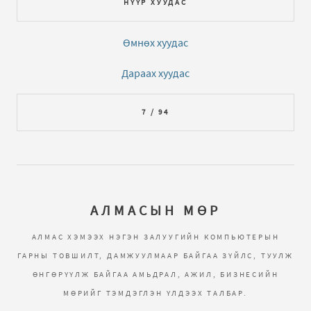
НҮҮР ХУУДАС
Өмнөх хуудас
Дараах хуудас
7 / 94
АЛМАСЫН МӨР
АЛМАС ХЭМЭЭХ НЭГЭН ЗАЛУУГИЙН КОМПЬЮТЕРЫН
ГАРНЫ ТОВШИЛТ, ДАМЖУУЛМААР БАЙГАА ЗҮЙЛС, ТУУЛЖ
ӨНГӨРҮҮЛЖ БАЙГАА АМЬДРАЛ, АЖИЛ, БИЗНЕСИЙН
МӨРИЙГ ТЭМДЭГЛЭН ҮЛДЭЭХ ТАЛБАР.