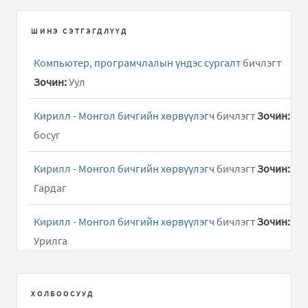
ШИНЭ СЭТГЭГДЛҮҮД
Компьютер, програмчлалын үндэс сургалт
бичлэгт
Зочин:
Уул
Кирилл - Монгол бичгийн хөрвүүлэгч
бичлэгт
Зочин:
босуг
Кирилл - Монгол бичгийн хөрвүүлэгч
бичлэгт
Зочин:
Гардаг
Кирилл - Монгол бичгийн хөрвүүлэгч
бичлэгт
Зочин:
Урилга
Компьютер, програмчлалын үндэс сургалт
бичлэгт
Зочин:
Амьддаа бие биенээ хайрла
ХОЛБООСУУД