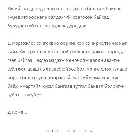
Хүний амьдралд олон сонголт, олон боломж байдаг.
Түүн дотроос нэг их алдахгүй, сонгосон байхад
буруудахгүй сонголтуудаас дурьдая:
1. Мэргэжлээ сонгохдоо ѳөрийнхөө сонирхолтой юмыг
хийх. Хүн ер нь сонирхолтой юмандаа амжилт гаргадаг
гээд байгаа. Гэхдээ мэдээж мөнгө олж цалин авахгүй
зүйл бол цааш нь бизнестэй холбох, мөнгө олох талаар
өөрөө бодох судлах хэрэгтэй. Бас тийм амархан биш
байх. Ямартай ч хүсэл байгаад зүтгэл байвал болохгүй
зүйл гэж үгүй ээ.
2. Комп...
222
0
0