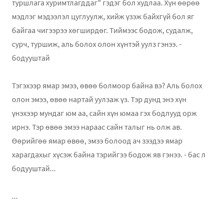
туршлага хуримтлагддаг" гэдэг бол худлаа. Хүн өөрөө
мэдлэг мэдээлэл цуглуулж, хийж үзэж байхгүй бол яг
байгаа чигээрээ хөгширдөг. Тиймээс бодож, судалж,
сурч, туршиж, аль болох олон хүнтэй уулз гэнээ. -
бодууштай
Тэгэхээр ямар эмээ, өвөө болмоор байна вэ? Аль болох
олон эмээ, өвөө нартай уулзаж үз. Тэр дунд энэ хүн
үнэхээр мундаг юм аа, сайн хүн юмаа гэх бодлууд орж
ирнэ. Тэр өвөө эмээ нараас сайн талыг нь олж ав.
Өөрийгөө ямар өвөө, эмээ болоод ач зээдээ ямар
харагдахыг хүсэж байна тэрийгээ бодож яв гэнээ. - бас л
бодууштай...
...