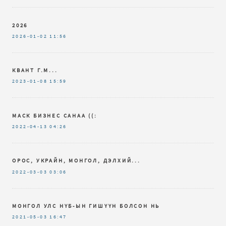
2026
2026-01-02
11:56
КВАНТ Г.М...
2023-01-08
15:59
МАСК БИЗНЕС САНАА ((:
2022-04-13
04:26
ОРОС, УКРАЙН, МОНГОЛ, ДЭЛХИЙ...
2022-03-03
03:06
МОНГОЛ УЛС НҮБ-ЫН ГИШҮҮН БОЛСОН НЬ
2021-05-03
16:47