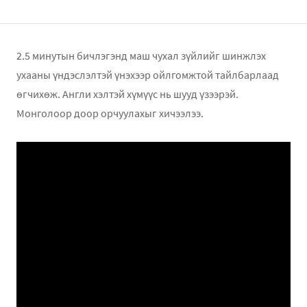
2.5 минутын бичлэгэнд маш чухал зүйлийг шинжлэх
ухааны үндэслэлтэй үнэхээр ойлгомжтой тайлбарлаад
өгчихөж. Англи хэлтэй хүмүүс нь шууд үзээрэй.
Монголоор доор орчуулахыг хичээлээ.