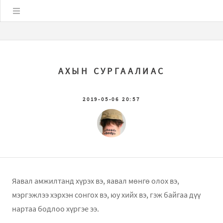
Цэс
АХЫН СУРГААЛИАС
2019-05-06 20:57
Яавал амжилтанд хүрэх вэ, яавал мѳнгѳ олох вэ,
мэргэжлээ хэрхэн сонгох вэ, юу хийх вэ, гэж байгаа дүү
нартаа бодлоо хүргэе ээ.