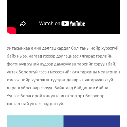
Унтахынхаа өмнө дэлгэц хардаг бол таны нойр хүрэхгүй
байх нь ээ. Яагаад гэхээр дэлгэцнээс ялгарах гэрлийн
фотонууд хүний нүдээр дамжуулан тархийг сэрүүн бай,
унтах болоогүй гэсэн мессежийг өгч тархины мелатонин
хэмээх нойр хүргэж унтуулдаг дааврыг ялгаруулахгүй
дарангуйлснаар сэрүүн байлгаад байдаг юм байна.
Үүнээс болж оройтож унтаад өглөө эрт босохоор
хангалттай унтаж чаддаггүй.