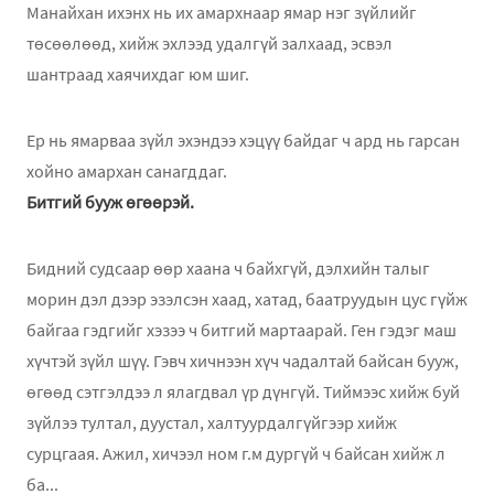
Манайхан ихэнх нь их амархнаар ямар нэг зүйлийг
төсөөлөөд, хийж эхлээд удалгүй залхаад, эсвэл
шантраад хаячихдаг юм шиг.
Ер нь ямарваа зүйл эхэндээ хэцүү байдаг ч ард нь гарсан
хойно амархан санагддаг.
Битгий бууж өгөөрэй.
Бидний судсаар өөр хаана ч байхгүй, дэлхийн талыг
морин дэл дээр эзэлсэн хаад, хатад, баатруудын цус гүйж
байгаа гэдгийг хэзээ ч битгий мартаарай. Ген гэдэг маш
хүчтэй зүйл шүү. Гэвч хичнээн хүч чадалтай байсан бууж,
өгөөд сэтгэлдээ л ялагдвал үр дүнгүй. Тиймээс хийж буй
зүйлээ тултал, дуустал, халтуурдалгүйгээр хийж
сурцгаая. Ажил, хичээл ном г.м дургүй ч байсан хийж л
ба...