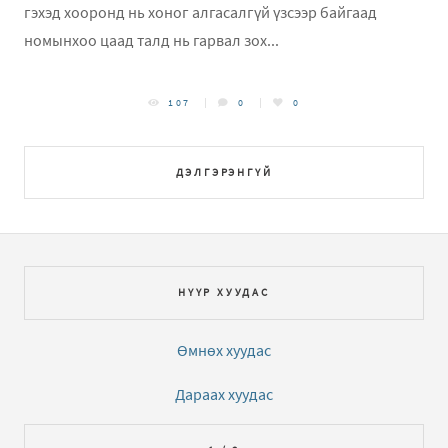
гэхэд хооронд нь хоног алгасалгүй үзсээр байгаад
номынхоо цаад талд нь гарвал зох...
107
0
0
ДЭЛГЭРЭНГҮЙ
НҮҮР ХУУДАС
Өмнөх хуудас
Дараах хуудас