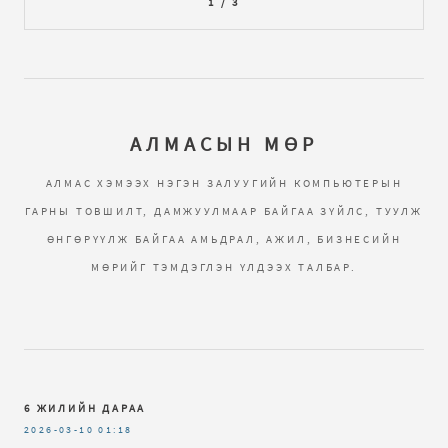
1 / 3
АЛМАСЫН МӨР
АЛМАС ХЭМЭЭХ НЭГЭН ЗАЛУУГИЙН КОМПЬЮТЕРЫН
ГАРНЫ ТОВШИЛТ, ДАМЖУУЛМААР БАЙГАА ЗҮЙЛС, ТУУЛЖ
ӨНГӨРҮҮЛЖ БАЙГАА АМЬДРАЛ, АЖИЛ, БИЗНЕСИЙН
МӨРИЙГ ТЭМДЭГЛЭН ҮЛДЭЭХ ТАЛБАР.
6 ЖИЛИЙН ДАРАА
2026-03-10
01:18