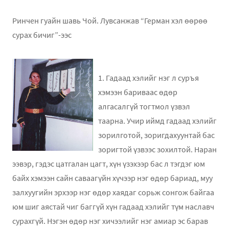
Ринчен гуайн шавь Чой. Лувсанжав “Герман хэл өөрөө
сурах бичиг”-ээс
1. Гадаад хэлийг нэг л суръя
хэмээн бариваас өдөр
алгасалгүй тогтмол үзвэл
таарна. Учир иймд гадаад хэлийг
зорилготой, зоригдахуунтай бас
зоригтой үзвээс зохилтой. Наран
ээвэр, гэдэс цатгалан цагт, хүн үзэхээр бас л тэгдэг юм
байх хэмээн сайн саваагүйн хүчээр нэг өдөр бариад, муу
залхуугийн эрхээр нэг өдөр хаядаг сорьж сонгож байгаа
юм шиг аястай чиг баггүй хүн гадаад хэлийг түм наславч
сурахгүй. Нэгэн өдөр нэг хичээлийг нэг амиар эс барав