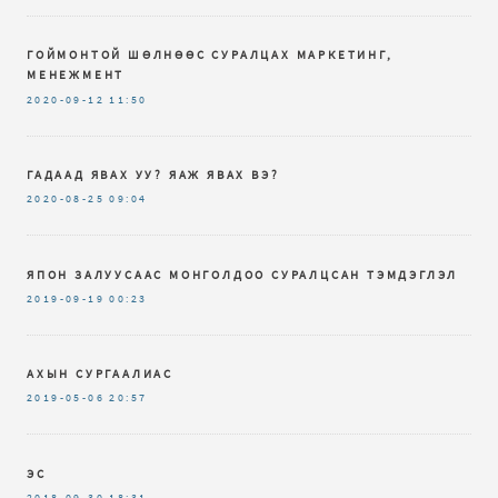
ГОЙМОНТОЙ ШӨЛНӨӨС СУРАЛЦАХ МАРКЕТИНГ,
МЕНЕЖМЕНТ
2020-09-12
11:50
ГАДААД ЯВАХ УУ? ЯАЖ ЯВАХ ВЭ?
2020-08-25
09:04
ЯПОН ЗАЛУУСААС МОНГОЛДОО СУРАЛЦСАН ТЭМДЭГЛЭЛ
2019-09-19
00:23
АХЫН СУРГААЛИАС
2019-05-06
20:57
ЭС
2018-09-30
18:31