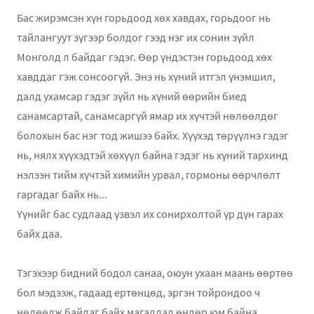
Бас жирэмсэн хүн горьдоод хөх хавдах, горьдоог нь
тайлангуут зүгээр болдог гээд нэг их сонин зүйл
Монголд л байдаг гэдэг. Өөр үндэстэн горьдоод хөх
хавддаг гэж сонсоогүй. Энэ нь хүний итгэл үнэмшил,
далд ухамсар гэдэг зүйл нь хүний өөрийн биед
санамсартай, санамсаргүй ямар их хүчтэй нөлөөлдөг
болохын бас нэг тод жишээ байх. Хүүхэд төрүүлнэ гэдэг
нь, нялх хүүхэдтэй хөхүүл байна гэдэг нь хүний тархинд
нэлээн тийм хүчтэй химийн урвал, гормоны өөрчлөлт
гаргадаг байх нь...
Үүнийг бас судлаад үзвэл их сонирхолтой үр дүн гарах
байх даа.
Тэгэхээр бидний бодол санаа, оюун ухаан маань өөртөө
бол мэдээж, гадаад ертөнцөд, эргэн тойрондоо ч
нөлөөлж байдаг байх магадлал өндөр юм байна.