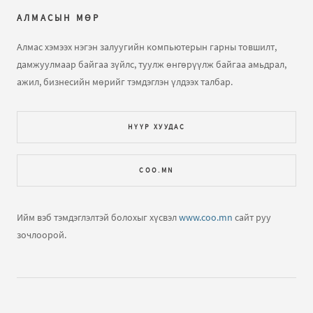
АЛМАСЫН МӨР
Кирилл - Монгол бичгийн хөрвүүлэгч
бичлэгт
farcek:
энэ нийтлэл уншлаа...
Алмас хэмээх нэгэн залуугийн компьютерын гарны товшилт,
дамжуулмаар байгаа зүйлс, туулж өнгөрүүлж байгаа амьдрал,
Компьютер, програмчлалын үндэс сургалт
бичлэгт
ажил, бизнесийн мөрийг тэмдэглэн үлдээх талбар.
Зочин:
Эрүүл мэндйин газар
НҮҮР ХУУДАС
Кирилл - Монгол бичгийн хөрвүүлэгч
бичлэгт
Алмас:
Удахгүй эхэлнэ гэж явсаар хэдэн ч жил өнгөрчихөв
COO.MN
дөө Алмас мээнь! Өөртөө сануулав.
Кирилл - Монгол бичгийн хөрвүүлэгч
бичлэгт
Ийм вэб тэмдэглэлтэй болохыг хүсвэл
www.coo.mn
сайт руу
Enkhtuya Otgontsetse (зочин):
эд
зочлоорой.
Гадаад явах уу? Яаж явах вэ?
бичлэгт
Алмас:
Бас нэг
их олон улсаар аялаагүй ээ. Дээр бичсэн хоолны
хавьцаа л байгаа...