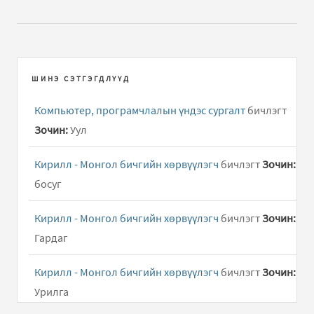
ШИНЭ СЭТГЭГДЛҮҮД
Компьютер, програмчлалын үндэс сургалт
бичлэгт
Зочин:
Уул
Кирилл - Монгол бичгийн хөрвүүлэгч
бичлэгт
Зочин:
босуг
Кирилл - Монгол бичгийн хөрвүүлэгч
бичлэгт
Зочин:
Гардаг
Кирилл - Монгол бичгийн хөрвүүлэгч
бичлэгт
Зочин:
Урилга