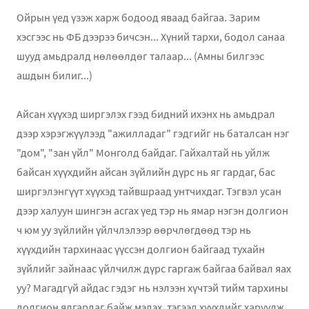
Ойрын үед үзэж харж бодоод яваад байгаа. Зарим
хэсгээс нь ФБ дээрээ бичсэн... Хүний тархи, бодол санаа
шууд амьдралд нөлөөлдөг талаар... (Амны билгээс
ашдын билиг...)
Айсан хүүхэд ширгэлэх гээд бидний ихэнх нь амьдрал
дээр хэрэгжүүлээд "ажилладаг" гэдгийг нь баталсан нэг
"дом", "зан үйл" Монголд байдаг. Гайхалтай нь уйлж
байсан хүүхдийн айсан зүйлийн дүрс нь яг гардаг, бас
ширгэлэнгүүт хүүхэд тайвшраад унтчихдаг. Тэгвэл усан
дээр халуун шингэн асгах үед тэр нь ямар нэгэн долгион
ч юм уу зүйлийн үйлчлэлээр өөрчлөгдөөд тэр нь
хүүхдийн тархинаас үүссэн долгион байгаад тухайн
зүйлийг зайнаас үйлчилж дүрс гаргаж байгаа байвал яах
уу? Магадгүй айдас гэдэг нь нэлээн хүчтэй тийм тархины
долгион ялгардаг байж мэдэх, тэгээд хүүхдийг харуулж