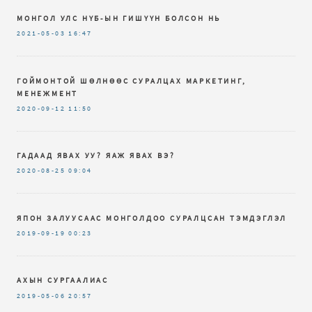
МОНГОЛ УЛС НҮБ-ЫН ГИШҮҮН БОЛСОН НЬ
2021-05-03
16:47
ГОЙМОНТОЙ ШӨЛНӨӨС СУРАЛЦАХ МАРКЕТИНГ,
МЕНЕЖМЕНТ
2020-09-12
11:50
ГАДААД ЯВАХ УУ? ЯАЖ ЯВАХ ВЭ?
2020-08-25
09:04
ЯПОН ЗАЛУУСААС МОНГОЛДОО СУРАЛЦСАН ТЭМДЭГЛЭЛ
2019-09-19
00:23
АХЫН СУРГААЛИАС
2019-05-06
20:57