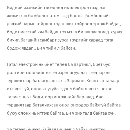
Бидний ихэнхийн төсөөлөл нь электрон гээд нэг
жижигхэн бөмбөлөг атом гээд бас нэг бөмбөлгийг
дэлхий нарыг тойрдог гэдэг шиг тойроод эргэж байдаг,
бодит масстай юм байдаг гэх мэт ч билүү заалгаад, сурах
бичиг, багшийн самбарт зурсан зургийг хараад тэгж
бодож явдаг... Би ч тийм л байсан...
Гэтэл электрон нь биет төлөв ба партикл, биет бус
долгион төлөвийг нэгэн зэрэг агуулдаг гээд тэр нь
туршилтаар батлагдсан гэх... Зарим нь Квантын талаар
итгэдэггүй, онолыг үгүйсгэдэг ч байж мэдэх ч нөгөө
талаас нь яг бодитоор ингэж тайлбарлаад, бас
туршилтаар баталчихсан онол өнөөдөр байхгүй байгаа
буюу олонх нь итгэж байгаа. Би ч энэ талд байгаа хүн.
За тэгээд бичээд байвал бичээд л байх шинжтэй...