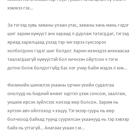
хэмжээ гэх...
За тэгээд хувь заяаны улаан утас, заяаны хань мань гэдэг
шиг зарим хүмүүст анх хараад л дурлаж татагддаг, тэгээд
яриад харилцаад үзээд тэр чигээрээ сүнсээрээ
холбогдоно гэдэг шиг болдог. Харин ихэнхдээ анхнаасаа
таалагдаагүй хүмүүстэй бол хичнээн ойртсон ч тэгж
дотно болж болдоггүйд бас нэг учир байж мэдэх л юм...
Физикийн шинжлэх ухааны орчин үеийн судалгаа
онолууд нь бидний өнөөг хүртэл үзэж сонсож, заалгаж,
уншиж ирсэн зүйлсээс нэлээд өөр болсон. Зарим нь
хүлээн авч ойлгоход ч хэцүү. Тэгэхээр суурь нь өөр
болчхоод байхад түүнд суурилсан ухаанууд нь тэр хэвээр
байх нь утгагүй... Анагаах ухаан г.м...