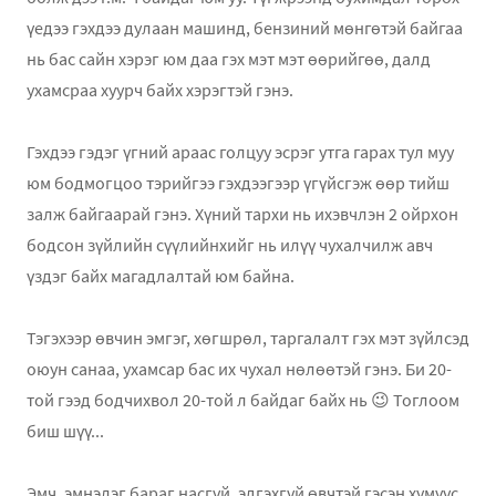
үедээ гэхдээ дулаан машинд, бензиний мөнгөтэй байгаа
нь бас сайн хэрэг юм даа гэх мэт мэт өөрийгөө, далд
ухамсраа хуурч байх хэрэгтэй гэнэ.
Гэхдээ гэдэг үгний араас голцуу эсрэг утга гарах тул муу
юм бодмогцоо тэрийгээ гэхдээгээр үгүйсгэж өөр тийш
залж байгаарай гэнэ. Хүний тархи нь ихэвчлэн 2 ойрхон
бодсон зүйлийн сүүлийнхийг нь илүү чухалчилж авч
үздэг байх магадлалтай юм байна.
Тэгэхээр өвчин эмгэг, хөгшрөл, таргалалт гэх мэт зүйлсэд
оюун санаа, ухамсар бас их чухал нөлөөтэй гэнэ. Би 20-
той гээд бодчихвол 20-той л байдаг байх нь 😉 Тоглоом
биш шүү...
Эмч, эмнэлэг бараг насгүй, эдгэхгүй өвчтэй гэсэн хүмүүс