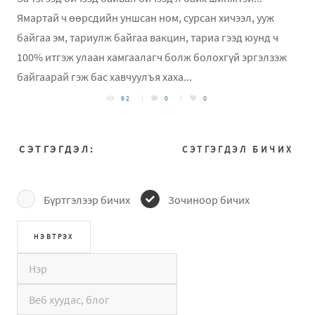
Ямартай ч өөрсдийн уншсан ном, сурсан хичээл, ууж
байгаа эм, тариулж байгаа вакцин, тариа гээд юунд ч
100% итгэж улаан хамгаалагч болж болохгүй эргэлзэж
байгаарай гэж бас хавчуулъя хаха...
92
0
0
СЭТГЭГДЭЛ:
СЭТГЭГДЭЛ БИЧИХ
Бүртгэлээр бичих
Зочиноор бичих