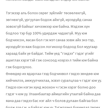
Тэгэхээр аль болох сөрөг зүйлийг төсөөлөхгүй,
зөгнөхгүй, ургуулан бодож айхгүй, ирээдүйд санаа
зовохгүй байхыг хичээмээр юм байна. Мэдээж хүн
бодлоо тэр бүр 100% удирдаж чадахгүй. Муу юм
бодчихсон, яасан бол гэх мэт санаа зовж айх энэ тэр,
ирээдүйгээ яаж бодсон логикоор бодоод бол муугаар
хараад байх үе байдаг. Тийм үед "гэхдээ" гэдэг үгийг
ашиглах хэрэгтэй гэж сонсоод нээрээ л тийм юм байна
гэж бодогдлоо.
Өнөөдөр их ядарлаа гээд бодчихвол гэхдээ зөндөө юм
хийчихлээ, амжуулчихлаа, эсвэл суралцлаа ч гэдэг юм уу.
Гэхдээ хэн нэгэн хүнд жоохон ч гэсэн хэрэг болно доо
гэдэг ч юм уу. Улаанбаатар аймшгийн утаатай байна даа
яана даа гэхдээ бас нэг айл ч болов дулаан байгаа бол
болж дээ г.м. ч байдаг юм уу. Түгжрээнд бухимдал төрөх