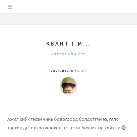
Цэс
КВАНТ Г.М...
СЭТГЭЛИЙН ҮГС
2023-01-08 15:59
Ажил хийх гэсэн чинь бодогдоод болдоггүй ээ, гялс
тархин доторхоо жоохон цэгцэлж биччихээд хийхээс 😅