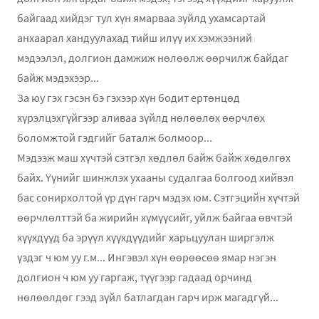
байгаад хийдэг тул хүн ямарваа зүйлд ухамсартай
анхаарал хандуулахад тийш илүү их хэмжээний
мэдээлэл, долгион дамжиж нөлөөлж өөрчилж байдаг
байж мэдэхээр...
За юу гэх гэсэн бэ гэхээр хүн бодит ертөнцөд
хүрэлцэхгүйгээр аливаа зүйлд нөлөөлөх өөрчлөх
боломжтой гэдгийг баталж болмоор...
Мэдээж маш хүчтэй сэтгэл хөдлөл байж байж хөдөлгөх
байх. Үүнийг шинжлэх ухааны судалгаа болгоод хийвэл
бас сонирхолтой үр дүн гарч мэдэх юм. Сэтгэцийн хүчтэй
өөрчлөлттэй ба жирийн хүмүүсийг, уйлж байгаа өвчтэй
хүүхдүүд ба эрүүл хүүхдүүдийг харьцуулан ширгэлж
үздэг ч юм уу г.м... Ингэвэл хүн өөрөөсөө ямар нэгэн
долгион ч юм уу гаргаж, түүгээр гадаад орчинд
нөлөөлдөг гээд зүйл батлагдан гарч ирж магадгүй...