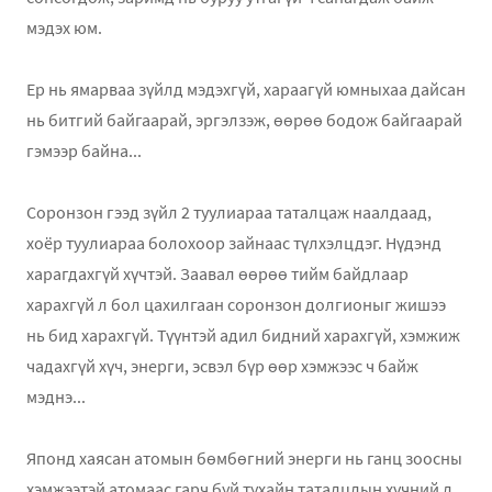
мэдэх юм.
Ер нь ямарваа зүйлд мэдэхгүй, хараагүй юмныхаа дайсан
нь битгий байгаарай, эргэлзэж, өөрөө бодож байгаарай
гэмээр байна...
Соронзон гээд зүйл 2 туулиараа таталцаж наалдаад,
хоёр туулиараа болохоор зайнаас түлхэлцдэг. Нүдэнд
харагдахгүй хүчтэй. Заавал өөрөө тийм байдлаар
харахгүй л бол цахилгаан соронзон долгионыг жишээ
нь бид харахгүй. Түүнтэй адил бидний харахгүй, хэмжиж
чадахгүй хүч, энерги, эсвэл бүр өөр хэмжээс ч байж
мэднэ...
Японд хаясан атомын бөмбөгний энерги нь ганц зоосны
хэмжээтэй атомаас гарч буй тухайн таталцлын хүчний л