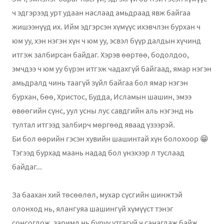
ч эдгэрээд урт удаан наслаад амьдраад явж байгаа
жишээнүүд их. Ийм эдгэрсэн хүмүүс ихэвчлэн бурхан ч
юм уу, хэн нэгэн хүн ч юм уу, эсвэл бүүр далдын хүчинд
итгэж залбирсан байдаг. Хэрэв өөртөө, бодолдоо,
эмчдээ ч юм уу бүрэн итгэж чадахгүй байгаад, ямар нэгэн
амьдралд чинь таагүй зүйл байгаа бол ямар нэгэн
бурхан, бөө, Христос, Будда, Исламын шашин, эмээ
өвөөгийн сүнс, уул усны лус савдгийн аль нэгэнд нь
тултал итгээд залбирч мөргөөд яваад үзээрэй.
Би бол өөрийн гэсэн хувийн шашинтай хүн болохоор 😁
Тэгээд бурхад маань надад бол үнэхээр л туслаад
байдаг...
За баахан хий төсөөлөл, мухар сүсгийн шинжтэй
олонход нь, ялангуяа шашингүй хүмүүст тэнэг
сонсогдож, заримд нь буруу утгагүй ч санагдаж байж