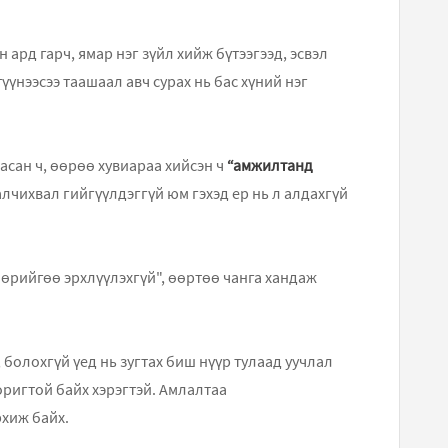
 ард гарч, ямар нэг зүйл хийж бүтээгээд, эсвэл
түүнээсээ таашаал авч сурах нь бас хүний нэг
ласан ч, өөрөө хувиараа хийсэн ч
“амжилтанд
лчихвал гийгүүлдэггүй юм гэхэд ер нь л алдахгүй
өөрийгөө эрхлүүлэхгүй", өөртөө чанга хандаж
 болохгүй үед нь зугтах биш нүүр тулаад уучлал
оригтой байх хэрэгтэй. Амлалтаа
рхиж байх.