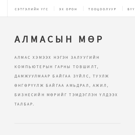
СЭТГЭЛИЙН ҮГС
ЭХ ОРОН
ТООЦООЛУУР
БҮҮ
ЗУРГИЙН ЦОМОГ
AРХИВ
НАЙЗУУДЫН ХУУД
АЛМАСЫН МӨР
АЛМАС ХЭМЭЭХ НЭГЭН ЗАЛУУГИЙН
КОМПЬЮТЕРЫН ГАРНЫ ТОВШИЛТ,
ДАМЖУУЛМААР БАЙГАА ЗҮЙЛС, ТУУЛЖ
ӨНГӨРҮҮЛЖ БАЙГАА АМЬДРАЛ, АЖИЛ,
БИЗНЕСИЙН МӨРИЙГ ТЭМДЭГЛЭН ҮЛДЭЭХ
ТАЛБАР.