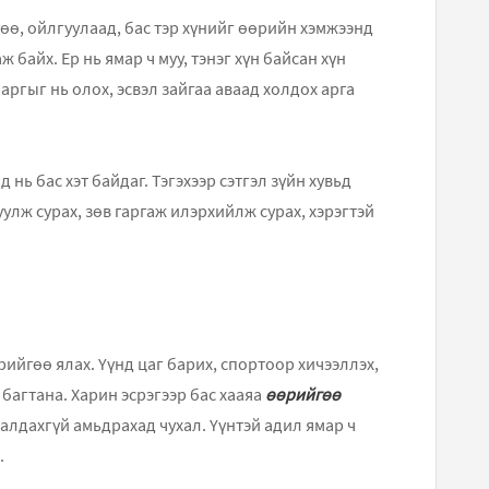
гөө, ойлгуулаад, бас тэр хүнийг өөрийн хэмжээнд
 байх. Ер нь ямар ч муу, тэнэг хүн байсан хүн
аргыг нь олох, эсвэл зайгаа аваад холдох арга
нь бас хэт байдаг. Тэгэхээр сэтгэл зүйн хувьд
уулж сурах, зөв гаргаж илэрхийлж сурах, хэрэгтэй
рийгөө ялах. Үүнд цаг барих, спортоор хичээллэх,
 багтана. Харин эсрэгээр бас хааяа
өөрийгөө
 алдахгүй амьдрахад чухал. Үүнтэй адил ямар ч
.