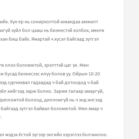
ийх. Хүн ер нь сонирхолтой юмандаа амжилт
ахгүй зүйл бол цааш нь бизнестэй холбох, мөнгө
хан биш байх. Ямартай ч хүсэл байгаад зүтгэл
ө олох боломжтой, эрэлттэй цаг үе. Мөн
 бусад бизнесээс илүү болов уу. Ойрын 10-20
чээд сурчихвал гадаадад ч бай дотоодод ч бай
йл хийгээд зарж болно. Зарим талаар амаргүй,
д дипломтой болоод, дипломгүй нь ч энд ингээд
л байгаад зүтгэл байвал боломжтой. Мөн ямар ч
.
ал мэдэх ёстой зүгээр энгийн хэрэглээ болчихлоо.