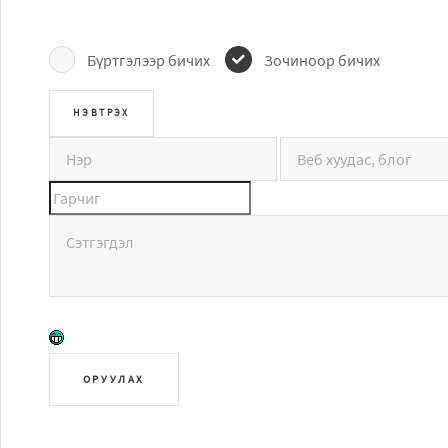
Бүртгэлээр бичих
Зочиноор бичих
ОРУУЛАХ