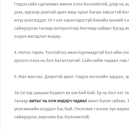
Гэхдээ сайн сурчихвал мөнгө олох боломжтой, дээр нь а
ухах, хүрзээр ухахтай адил маш чухал багаж зэвсэгтэй б
илүү үнэлэгддэг. Огт хэл хэрэглэдэггүй биеийн хүчний ч 
сайжруулах талаар интернэтээр Англиар хайвал бусад ям
олдох магадлал өндөр.
4. Ногоо тарих. Толгойгоо ажиллуулмааргүй бол ийм сонг
орлого олох нь бол баталгаатай. Сайн хийж чадвал лав
5. Мал маллах. Дээрхтэй адил. Гэхдээ эхлэлийн зардал, э
За тэгээд цаашаа бодвол их юм бий бий. Ер нь бол нэг т
талаар
амтыг нь олж мэдэрч чадвал
ажил бүхэн сайхан. 
үнэлэмжийн асуудал бас бий. (Үнэлэмж гэснээс хүн өөрө
сайжруулж, өөрчлөх бас боломжтой)