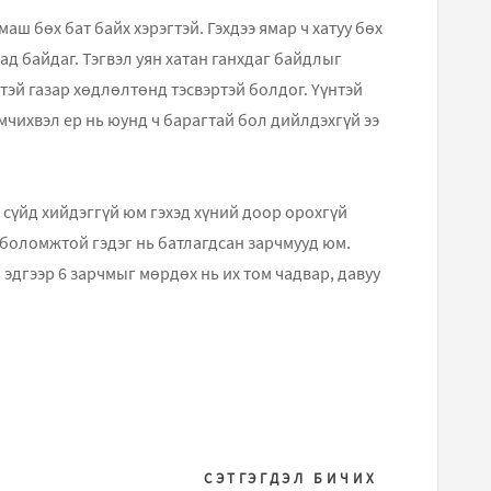
аш бөх бат байх хэрэгтэй. Гэхдээ ямар ч хатуу бөх
ад байдаг. Тэгвэл уян хатан ганхдаг байдлыг
эй газар хөдлөлтөнд тэсвэртэй болдог. Үүнтэй
эмчихвэл ер нь юунд ч барагтай бол дийлдэхгүй ээ
 сүйд хийдэггүй юм гэхэд хүний доор орохгүй
 боломжтой гэдэг нь батлагдсан зарчмууд юм.
 эдгээр 6 зарчмыг мөрдөх нь их том чадвар, давуу
СЭТГЭГДЭЛ БИЧИХ