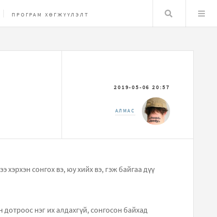
Хайлт
ПРОГРАМ ХӨГЖҮҮЛЭЛТ
2019-05-06 20:57
АЛМАС
 хэрхэн сонгох вэ, юу хийх вэ, гэж байгаа дүү
 дотроос нэг их алдахгүй, сонгосон байхад