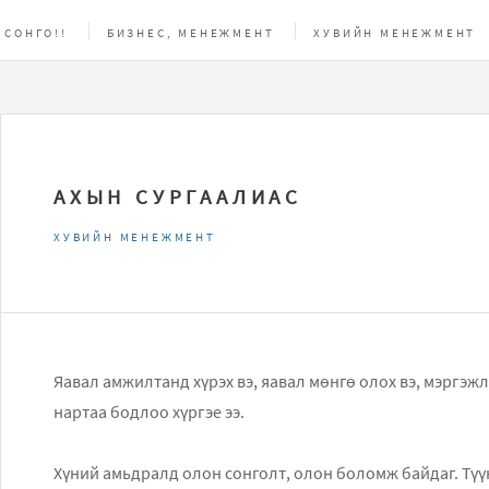
 СОНГО!!
БИЗНЕС, МЕНЕЖМЕНТ
ХУВИЙН МЕНЕЖМЕНТ
АС
АХЫН СУРГААЛИАС
ХУВИЙН МЕНЕЖМЕНТ
Яавал амжилтанд хүрэх вэ, яавал мѳнгѳ олох вэ, мэргэжлээ
нартаа бодлоо хүргэе ээ.
Хүний амьдралд олон сонголт, олон боломж байдаг. Түүн