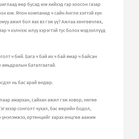
шиглаад өөр бусад юм хийхэд гар хоосон газар
олох юм. Япон компанид ч сайн Англи хэлтэй хүн
юмуу ажил бол яах вэ гэж үү? Ажлаа хөнгөвчлөх,
ар ч хэлнээс илүү хэрэгтэй тус болох мэдээллүүд
олт ч бий. Бага ч бай их ч бай ямар ч байсан
 л амьдралын баталгаатай.
рсдэл нь бас арай өндөр.
алаар амархан, сайхан ажил гэж ховор, нөгөө
Тэгэхээр сонголт чухал, бас өөрийн бодол,
ө үнэлэмжээ, ертѳнцийг харах ѳнцгѳѳ аажим