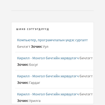
ШИНЭ СЭТГЭГДЛҮҮД
Компьютер, програмчлалын үндэс сургалт
бичлэгт
Зочин:
Уул
Кирилл - Монгол бичгийн хөрвүүлэгч
бичлэгт
Зочин:
босуг
Кирилл - Монгол бичгийн хөрвүүлэгч
бичлэгт
Зочин:
Гардаг
Кирилл - Монгол бичгийн хөрвүүлэгч
бичлэгт
Зочин:
Урилга