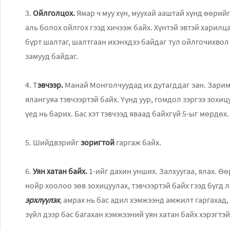
3.
Ойлголцох.
Ямар ч муу хүн, муухай ааштай хүнд өөрий
аль болох ойлгох гээд хичээж байх. Хүнтэй эвтэй харилцаж
бүрт шалтаг, шалтгаан ихэнхдээ байдаг тул ойлгочихвол 
замууд байдаг.
4. Т
эвчээр.
Манай Монголчуудад их дутагддаг зан. Заримд 
ялангуяа тэвчээртэй байх. Үүнд уур, гомдол зэргээ зохиц
үед нь барих. Бас хэт тэвчээд яваад байхгүй 5-ыг мөрдөх.
5. Шийдвэрийг
зоригтой
гаргаж байх.
6.
Уян хатан байх.
1-ийг дахин унших. Залхуугаа, ялах. Өө
нойр хоолоо зөв зохицуулах, тэвчээртэй байх гээд бүгд л
эрхлүүлэх
, амрах нь бас адил хэмжээнд амжилт гаргахад,
зүйл дээр бас багахан хэмжээний уян хатан байх хэрэгтэй