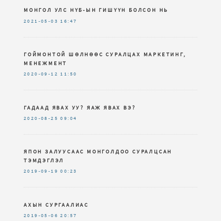
МОНГОЛ УЛС НҮБ-ЫН ГИШҮҮН БОЛСОН НЬ
2021-05-03
16:47
ГОЙМОНТОЙ ШӨЛНӨӨС СУРАЛЦАХ МАРКЕТИНГ,
МЕНЕЖМЕНТ
2020-09-12
11:50
ГАДААД ЯВАХ УУ? ЯАЖ ЯВАХ ВЭ?
2020-08-25
09:04
ЯПОН ЗАЛУУСААС МОНГОЛДОО СУРАЛЦСАН
ТЭМДЭГЛЭЛ
2019-09-19
00:23
АХЫН СУРГААЛИАС
2019-05-06
20:57