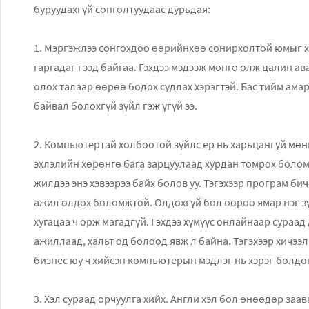
буруудахгүй сонголтуудаас дурьдая:
1. Мэргэжлээ сонгохдоо ѳөрийнхөө сонирхолтой юмыг х
гаргадаг гээд байгаа. Гэхдээ мэдээж мөнгө олж цалин ав
олох талаар өөрөө бодох судлах хэрэгтэй. Бас тийм амар
байвал болохгүй зүйл гэж үгүй ээ.
2. Компьютертай холбоотой зүйлс ер нь харьцангуй мөнг
эхлэлийн хөрөнгө бага зарцуулаад хурдан томрох боломж
жилдээ энэ хэвээрээ байх болов уу. Тэгэхээр програм би
ажил олдох боломжтой. Олдохгүй бол өөрөө ямар нэг зү
хугацаа ч орж магадгүй. Гэхдээ хүмүүс онлайнаар сураа
ажиллаад, хальт од болоод явж л байна. Тэгэхээр хичээ
бизнес юу ч хийсэн компьютерын мэдлэг нь хэрэг болдог
3. Хэл сураад орчуулга хийх. Англи хэл бол өнөөдөр заав