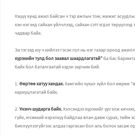
Хэцүү хүнд ажил байсан ч тэр ажлын том, жижиг асуудлын
хэн нэгэнд сайхан үйлчлээд, сайхан сэтгэгдэл тѳрүүлээд 
чадвар байх.
За тэгээд юу ч хийлээ гэсэн гол нь нэг газар ороод ажил
хүрэхийн тулд бол заавал шаардлагатай”
ба бас баримта
байх бол баталгаатай хэдэн зарчим бий.
1.
Ѳѳртѳѳ хатуу хандах.
Хамгийн чухал зүйл бол өөрөө "
хариуцлагатай байх.
2.
Үнэнч шударга байх.
Хэлсэндээ хүрэхийг үргэлж хичээх,
гуйх, ичэмхий нэрэлхүү байдлаа ялан давж сурах, тийм з
биелүүлээгүйгээс алдаа гаргасан бол аль болох засаж о