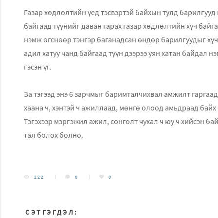
Газар хөдлөлтийн үед тэсвэртэй байхын тулд барилгууд м
байгаад түүнийг даван гарах газар хѳдлѳлтийн хүч байга
нэмж өгснөөр тэнгэр баганадсан ѳндѳр барилгуудыг хүчт
адил хатуу чанд байгаад түүн дээрээ уян хатан байдал н
гэсэн үг.
За тэгээд энэ 6 зарчмыг баримталчихвал амжилт гаргаад
хаана ч, хэнтэй ч ажиллаад, мөнгө олоод амьдраад байх
Тэгэхээр мэргэжил ажил, сонголт чухал ч юу ч хийсэн бай
тал болох болно.
222
0
0
СЭТГЭГДЭЛ: