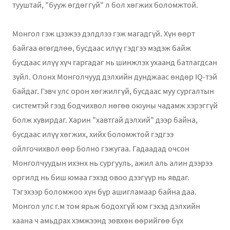
тууштай, "бууж өгдөггүй" л бол хөгжих боломжтой.
Монгол гэж цээжээ дэлдлээ гэж магадгүй. Хүн өөрт
байгаа өгөгдлөө, бусдаас илүү гэдгээ мэдэж байж
бусдаас илүү хүч гаргадаг нь шинжлэх ухаанд батлагдсан
зүйл. Олонх Монголчууд дэлхийн дунджаас өндөр IQ-тэй
байдаг. Гэвч улс орон хөгжилгүй, бусдаас муу су
ргалтын
системтэй гээд бодчихвол нөгөө оюуны чадамж хэрэггүй
болж хувирдаг. Харин "хавтгай дэлхий" дээр байна,
бусдаас илүү хөгжих, хийх боломжтой гэдгээ
ойлгочихвол өөр болно гэжугаа. Гадаадад очсон
Монголчуудын ихэнх нь сургууль, ажил аль алин дээрээ
оргилд нь биш юмаа гэхэд овоо дээгүүр нь явдаг.
Тэгэхээр боломжоо хүн бүр ашигламаар байна даа.
Монгол улс г.м том ярьж бодохгүй юм гэхэд дэлхийн
хаана ч амьдрах хэмжээнд зөвхөн өөрийгөө бүх