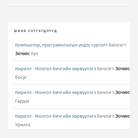
ШИНЭ СЭТГЭГДЛҮҮД
Компьютер, програмчлалын үндэс сургалт
бичлэгт
Зочин:
Уул
Кирилл - Монгол бичгийн хөрвүүлэгч
бичлэгт
Зочин:
босуг
Кирилл - Монгол бичгийн хөрвүүлэгч
бичлэгт
Зочин:
Гардаг
Кирилл - Монгол бичгийн хөрвүүлэгч
бичлэгт
Зочин:
Урилга