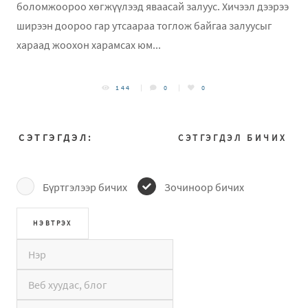
боломжоороо хөгжүүлээд яваасай залуус. Хичээл дээрээ
ширээн доороо гар утсаараа тоглож байгаа залуусыг
хараад жоохон харамсах юм...
144
0
0
СЭТГЭГДЭЛ:
СЭТГЭГДЭЛ БИЧИХ
Бүртгэлээр бичих
Зочиноор бичих