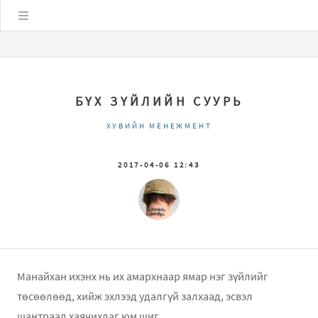
Цэс
БҮХ ЗҮЙЛИЙН СУУРЬ
ХУВИЙН МЕНЕЖМЕНТ
2017-04-06 12:43
Манайхан ихэнх нь их амархнаар ямар нэг зүйлийг
төсөөлөөд, хийж эхлээд удалгүй залхаад, эсвэл
шантраад хаячихдаг юм шиг.