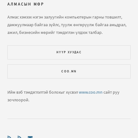
АЛМАСЫН МӨР
Кирилл - Монгол бичгийн хөрвүүлэгч
бичлэгт
farcek:
энэ нийтлэл уншлаа...
Алмас хэмээх нэгэн залуугийн компьютерын гарны товшилт,
дамжуулмаар байгаа зүйлс, туулж өнгөрүүлж байгаа амьдрал,
Компьютер, програмчлалын үндэс сургалт
бичлэгт
ажил, бизнесийн мөрийг тэмдэглэн үлдээх талбар.
Зочин:
Эрүүл мэндйин газар
НҮҮР ХУУДАС
Кирилл - Монгол бичгийн хөрвүүлэгч
бичлэгт
Алмас:
Удахгүй эхэлнэ гэж явсаар хэдэн ч жил өнгөрчихөв
COO.MN
дөө Алмас мээнь! Өөртөө сануулав.
Кирилл - Монгол бичгийн хөрвүүлэгч
бичлэгт
Ийм вэб тэмдэглэлтэй болохыг хүсвэл
www.coo.mn
сайт руу
Enkhtuya Otgontsetse (зочин):
эд
зочлоорой.
Гадаад явах уу? Яаж явах вэ?
бичлэгт
Алмас:
Бас нэг
их олон улсаар аялаагүй ээ. Дээр бичсэн хоолны
хавьцаа л байгаа...