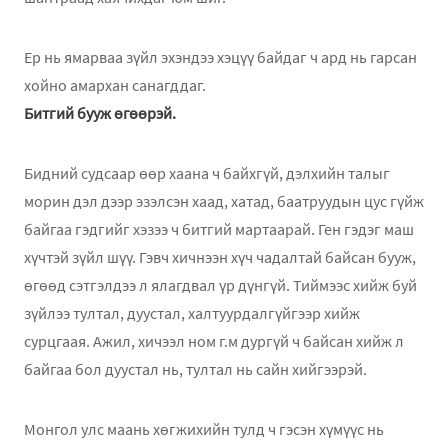
Ер нь ямарваа зүйл эхэндээ хэцүү байдаг ч ард нь гарсан
хойно амархан санагддаг.
Битгий бууж өгөөрэй.
Бидний судсаар өөр хаана ч байхгүй, дэлхийн талыг
морин дэл дээр эзэлсэн хаад, хатад, баатруудын цус гүйж
байгаа гэдгийг хэзээ ч битгий мартаарай. Ген гэдэг маш
хүчтэй зүйл шүү. Гэвч хичнээн хүч чадалтай байсан бууж,
өгөөд сэтгэлдээ л ялагдвал үр дүнгүй. Тиймээс хийж буй
зүйлээ тултал, дуустал, халтуурдалгүйгээр хийж
сурцгаая. Ажил, хичээл ном г.м дургүй ч байсан хийж л
байгаа бол дуустал нь, тултал нь сайн хийгээрэй.
Монгол улс маань хөгжихийн тулд ч гэсэн хүмүүс нь