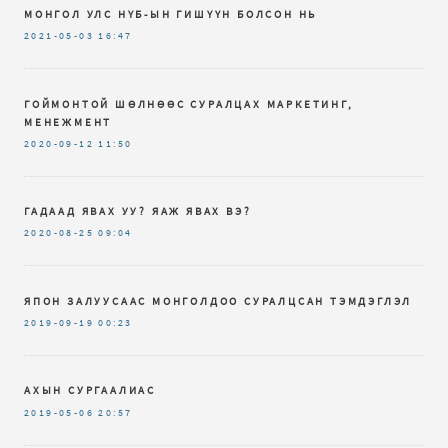
МОНГОЛ УЛС НҮБ-ЫН ГИШҮҮН БОЛСОН НЬ
2021-05-03
16:47
ГОЙМОНТОЙ ШӨЛНӨӨС СУРАЛЦАХ МАРКЕТИНГ,
МЕНЕЖМЕНТ
2020-09-12
11:50
ГАДААД ЯВАХ УУ? ЯАЖ ЯВАХ ВЭ?
2020-08-25
09:04
ЯПОН ЗАЛУУСААС МОНГОЛДОО СУРАЛЦСАН ТЭМДЭГЛЭЛ
2019-09-19
00:23
АХЫН СУРГААЛИАС
2019-05-06
20:57