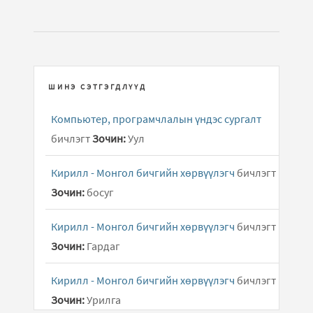
ШИНЭ СЭТГЭГДЛҮҮД
Компьютер, програмчлалын үндэс сургалт
бичлэгт
Зочин:
Уул
Кирилл - Монгол бичгийн хөрвүүлэгч
бичлэгт
Зочин:
босуг
Кирилл - Монгол бичгийн хөрвүүлэгч
бичлэгт
Зочин:
Гардаг
Кирилл - Монгол бичгийн хөрвүүлэгч
бичлэгт
Зочин:
Урилга