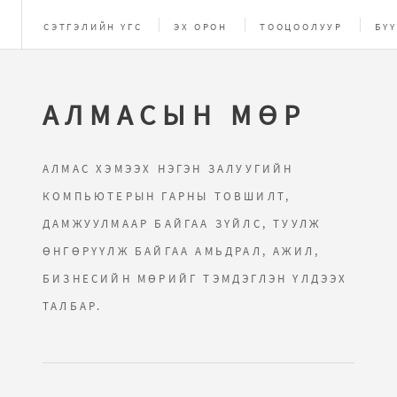
СЭТГЭЛИЙН ҮГС
ЭХ ОРОН
ТООЦООЛУУР
БҮҮ
ЗУРГИЙН ЦОМОГ
AРХИВ
НАЙЗУУДЫН ХУУД
АЛМАСЫН МӨР
АЛМАС ХЭМЭЭХ НЭГЭН ЗАЛУУГИЙН
КОМПЬЮТЕРЫН ГАРНЫ ТОВШИЛТ,
ДАМЖУУЛМААР БАЙГАА ЗҮЙЛС, ТУУЛЖ
ӨНГӨРҮҮЛЖ БАЙГАА АМЬДРАЛ, АЖИЛ,
БИЗНЕСИЙН МӨРИЙГ ТЭМДЭГЛЭН ҮЛДЭЭХ
ТАЛБАР.