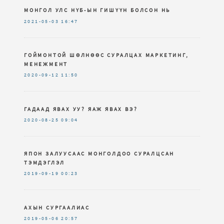
МОНГОЛ УЛС НҮБ-ЫН ГИШҮҮН БОЛСОН НЬ
2021-05-03
16:47
ГОЙМОНТОЙ ШӨЛНӨӨС СУРАЛЦАХ МАРКЕТИНГ,
МЕНЕЖМЕНТ
2020-09-12
11:50
ГАДААД ЯВАХ УУ? ЯАЖ ЯВАХ ВЭ?
2020-08-25
09:04
ЯПОН ЗАЛУУСААС МОНГОЛДОО СУРАЛЦСАН
ТЭМДЭГЛЭЛ
2019-09-19
00:23
АХЫН СУРГААЛИАС
2019-05-06
20:57