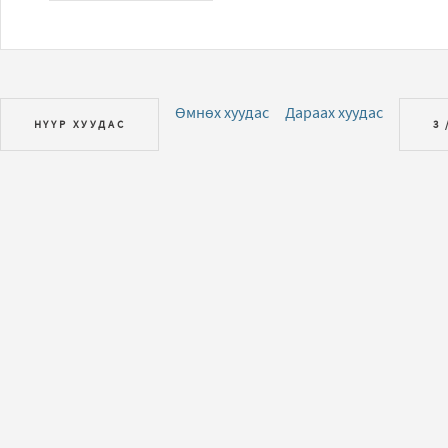
Өмнөх хуудас
Дараах хуудас
НҮҮР ХУУДАС
3 