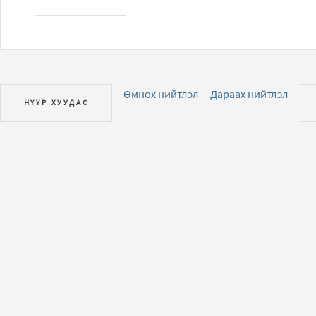
Өмнөх нийтлэл
Дараах нийтлэл
НҮҮР ХУУДАС