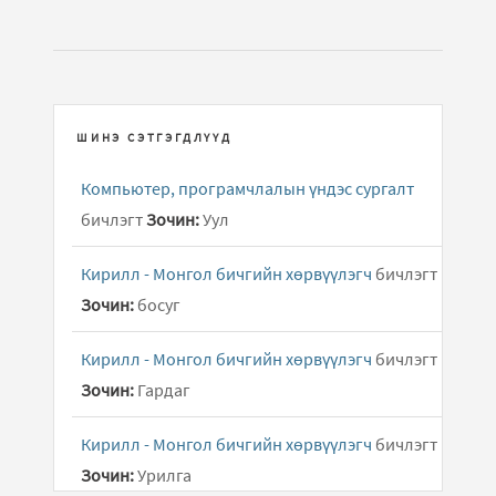
ШИНЭ СЭТГЭГДЛҮҮД
Компьютер, програмчлалын үндэс сургалт
бичлэгт
Зочин:
Уул
Кирилл - Монгол бичгийн хөрвүүлэгч
бичлэгт
Зочин:
босуг
Кирилл - Монгол бичгийн хөрвүүлэгч
бичлэгт
Зочин:
Гардаг
Кирилл - Монгол бичгийн хөрвүүлэгч
бичлэгт
Зочин:
Урилга