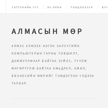
СЭТГЭЛИЙН ҮГС
ЭХ ОРОН
ТООЦООЛУУР
БҮҮ
ЗУРГИЙН ЦОМОГ
AРХИВ
НАЙЗУУДЫН ХУУД
АЛМАСЫН МӨР
АЛМАС ХЭМЭЭХ НЭГЭН ЗАЛУУГИЙН
КОМПЬЮТЕРЫН ГАРНЫ ТОВШИЛТ,
ДАМЖУУЛМААР БАЙГАА ЗҮЙЛС, ТУУЛЖ
ӨНГӨРҮҮЛЖ БАЙГАА АМЬДРАЛ, АЖИЛ,
БИЗНЕСИЙН МӨРИЙГ ТЭМДЭГЛЭН ҮЛДЭЭХ
ТАЛБАР.