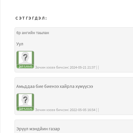
СЭТГЭГДЭЛ:
6р ангийн таылан
Уул
Зочин хэзээ бичсэн: 2024-05-21 21:37 | |
Амьддаа бие биенээ хайрла хүмүүсээ
Зочин хэзээ бичсэн: 2022-05-05 16:54 | |
Эрүүл мэндйин газар