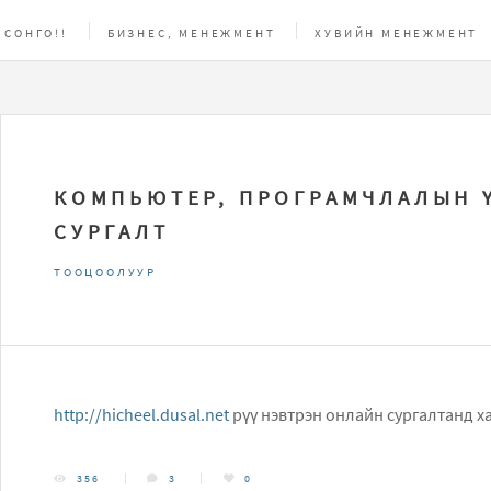
 СОНГО!!
БИЗНЕС, МЕНЕЖМЕНТ
ХУВИЙН МЕНЕЖМЕНТ
АС
КОМПЬЮТЕР, ПРОГРАМЧЛАЛЫН 
СУРГАЛТ
ТООЦООЛУУР
http://hicheel.dusal.net
рүү нэвтрэн онлайн сургалтанд 
356
3
0