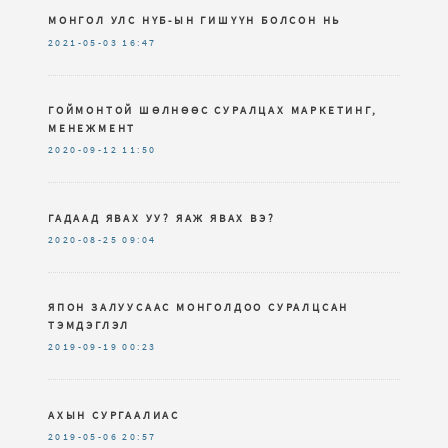
МОНГОЛ УЛС НҮБ-ЫН ГИШҮҮН БОЛСОН НЬ
2021-05-03
16:47
ГОЙМОНТОЙ ШӨЛНӨӨС СУРАЛЦАХ МАРКЕТИНГ,
МЕНЕЖМЕНТ
2020-09-12
11:50
ГАДААД ЯВАХ УУ? ЯАЖ ЯВАХ ВЭ?
2020-08-25
09:04
ЯПОН ЗАЛУУСААС МОНГОЛДОО СУРАЛЦСАН
ТЭМДЭГЛЭЛ
2019-09-19
00:23
АХЫН СУРГААЛИАС
2019-05-06
20:57